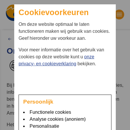
Cookievoorkeuren
Om deze website optimaal te laten
functioneren maken wij gebruik van cookies.
Waar bent u naar op zoek?
Geef hieronder uw voorkeur aan.
Patiënten
Onze hulp aan u
Voor meer informatie over het gebruik van
Zoekwoorden
cookies op deze website kunt u
onze
privacy- en cookieverklaring
bekijken.
Afdrukken
Bij het Beroerte Adviescentrum krijgt u als patiënt advies,
informatie en begeleiding. Ook jaren nadat u getroffen
bent door een beroerte helpen we u wegwijs te worden
Persoonlijk
in het aanbod van hulpverlenende instanties in
Functionele cookies
Amsterdam.
Analyse cookies (anoniem)
Het Beroerte Adviescentrum werkt samen met
vele
Personalisatie